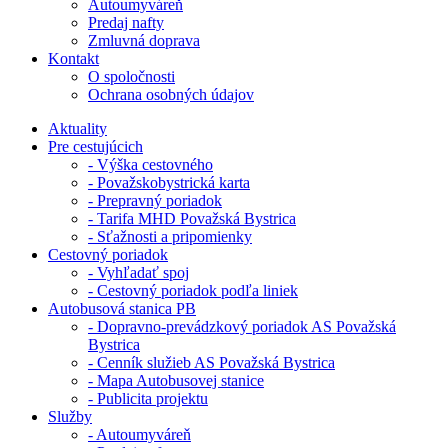
Autoumyváreň
Predaj nafty
Zmluvná doprava
Kontakt
O spoločnosti
Ochrana osobných údajov
Aktuality
Pre cestujúcich
- Výška cestovného
- Považskobystrická karta
- Prepravný poriadok
- Tarifa MHD Považská Bystrica
- Sťažnosti a pripomienky
Cestovný poriadok
- Vyhľadať spoj
- Cestovný poriadok podľa liniek
Autobusová stanica PB
- Dopravno-prevádzkový poriadok AS Považská
Bystrica
- Cenník služieb AS Považská Bystrica
- Mapa Autobusovej stanice
- Publicita projektu
Služby
- Autoumyváreň