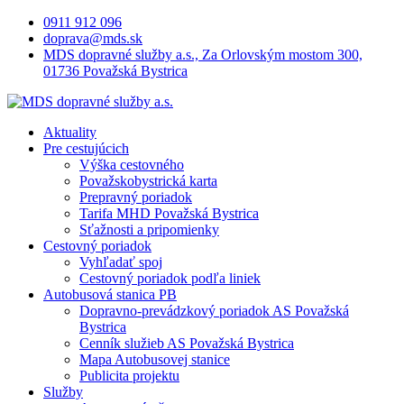
Skip
0911 912 096
to
doprava@mds.sk
content
MDS dopravné služby a.s., Za Orlovským mostom 300,
01736 Považská Bystrica
Aktuality
Pre cestujúcich
Výška cestovného
Považskobystrická karta
Prepravný poriadok
Tarifa MHD Považská Bystrica
Sťažnosti a pripomienky
Cestovný poriadok
Vyhľadať spoj
Cestovný poriadok podľa liniek
Autobusová stanica PB
Dopravno-prevádzkový poriadok AS Považská
Bystrica
Cenník služieb AS Považská Bystrica
Mapa Autobusovej stanice
Publicita projektu
Služby